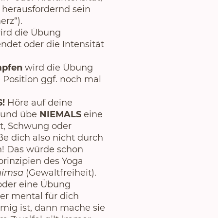
 herausfordernd sein
erz“).
ird die Übung
ndet oder die Intensität
pfen
wird die Übung
 Position ggf. noch mal
S!
Höre auf deine
z und übe
NIEMALS
eine
t, Schwung oder
e dich also nicht durch
h! Das würde schon
rinzipien des Yoga
himsa
(Gewaltfreiheit).
oder eine Übung
er mental für dich
mig ist, dann mache sie