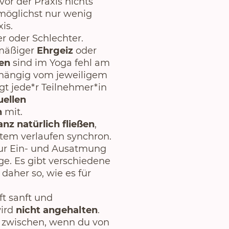
vor der Praxis nichts
möglichst nur wenig
is.
er oder Schlechter.
mäßiger
Ehrgeiz
oder
ken
sind im Yoga fehl am
hängig vom jeweiligem
gt jede*r Teilnehmer*in
uellen
n
mit.
nz natürlich fließen
,
em verlaufen synchron.
ur Ein- und Ausatmung
ge. Es gibt verschiedene
aher so, wie es für
t sanft und
wird
nicht angehalten
.
 zwischen, wenn du von