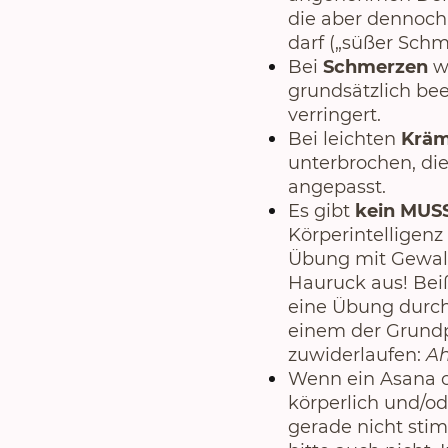
die aber dennoch
darf („süßer Schm
Bei
Schmerzen
w
grundsätzlich bee
verringert.
Bei leichten
Kräm
unterbrochen, die
angepasst.
Es gibt
kein MUS
Körperintelligen
Übung mit Gewal
Hauruck aus! Beiß
eine Übung durc
einem der Grundp
zuwiderlaufen:
A
Wenn ein Asana 
körperlich und/od
gerade nicht stim