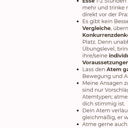
Esse
1-2 Stunden
mehr
und trinke 
direkt vor der Prax
Es gibt kein Bess
Vergleiche
, über
Konkurrenzden
Platz. Denn unab
Übungslevel, brin
ihre/seine
individ
Voraussetzunge
Lass den
Atem ga
Bewegung und At
Meine Ansagen z
sind nur Vorschlä
Atemtypen; atme d
dich stimmig ist.
Dein Atem verläuf
gleichmäßig, er 
Atme gerne auch