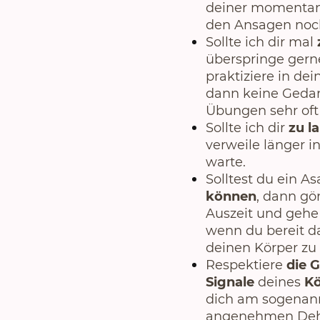
deiner momentan
den Ansagen noch
Sollte ich dir mal
überspringe gern
praktiziere in d
dann keine Gedan
Übungen sehr oft
Sollte ich dir
zu l
verweile länger 
warte.
Solltest du ein A
können
, dann gön
Auszeit und gehe 
wenn du bereit da
deinen Körper zu
Respektiere
die 
Signale
deines
Kö
dich am sogena
angenehmen Dehn-