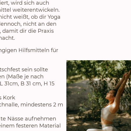
ert, wird sich auch
mittel weiterentwickeln.
icht weißt, ob dir Yoga
 dennoch, nicht an den
, damit dir die Praxis
macht.
ngigen Hilfsmitteln für
tschfest sein sollte
en (Maße je nach
L 31cm, B 31 cm, H 15
s Kork
chnalle, mindestens 2 m
llte Nässe aufnehmen
inem festeren Material