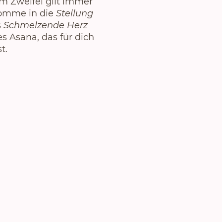
 Im Zweifel gilt immer
Komme in die
Stellung
s
Schmelzende Herz
es Asana, das für dich
t.