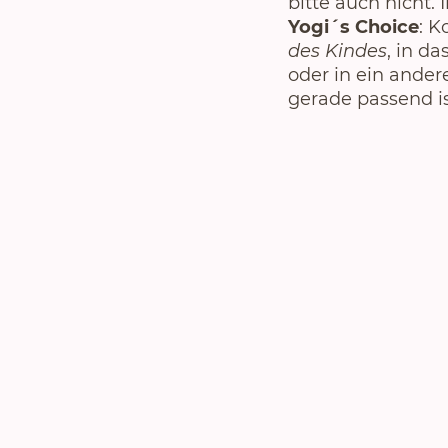
bitte auch nicht.
Yogi´s Choice
: 
des Kindes
, in da
oder in ein ander
gerade passend is