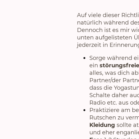
Auf viele dieser Richt
natürlich während de
Dennoch ist es mir wic
unten aufgelisteten 
jederzeit in Erinnerun
Sorge während ei
ein
störungsfrei
alles, was dich a
Partner/der Partn
dass die Yogastun
Schalte daher au
Radio etc. aus o
Praktiziere am b
Rutschen zu verm
Kleidung
sollte 
und eher enganli