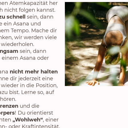
en Atemkapazität her
 nicht folgen kannst.
zu schnell
sein, dann
e ein Asana und
einem Tempo. Mache dir
ken, wir werden viele
 wiederholen.
angsam
sein, dann
in einem Asana oder
sana
nicht mehr halten
ne dir jederzeit eine
wieder in die Position,
zu bist. Lerne so, auf
 hören.
Grenzen
und die
rpers
! Du orientierst
nnten
„Wohlweh“
, einer
 oder Kraftintensität,