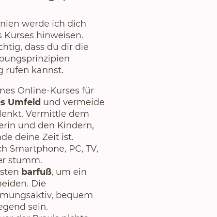
linien werde ich dich
s Kurses hinweisen.
htig, dass du dir die
Übungsprinzipien
g rufen kannst.
nes Online-Kurses für
es Umfeld
und vermeide
blenkt. Vermittle dem
erin und den Kindern,
de deine Zeit ist.
ch Smartphone, PC, TV,
der stumm.
esten
barfuß
, um ein
eiden.
Die
atmungsaktiv, bequem
egend sein.