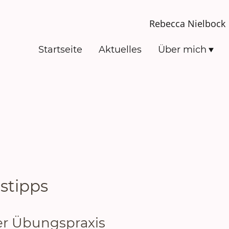
Rebecca Nielbock 
Startseite
Aktuelles
Über mich
istipps
der Übungspraxis